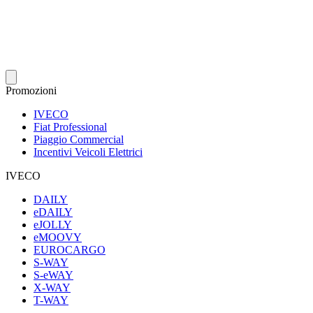
Promozioni
IVECO
Fiat Professional
Piaggio Commercial
Incentivi Veicoli Elettrici
IVECO
DAILY
eDAILY
eJOLLY
eMOOVY
EUROCARGO
S-WAY
S-eWAY
X-WAY
T-WAY